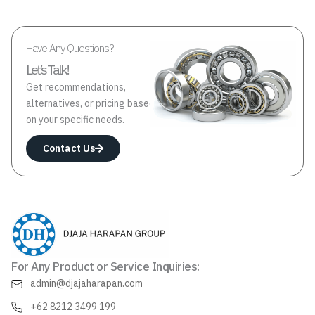
Have Any Questions?
Let’s Talk!
Get recommendations,
alternatives, or pricing based
on your specific needs.
Contact Us
For Any Product or Service Inquiries:
admin@djajaharapan.com
+62 8212 3499 199