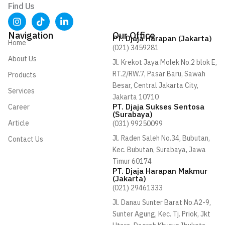
Find Us
I
T
L
n
i
i
s
k
n
Navigation
Our Office
PT. Djaja Harapan (Jakarta)
t
t
k
Home
(021) 3459281
a
o
e
About Us
g
k
d
Jl. Krekot Jaya Molek No.2 blok E,
r
i
RT.2/RW.7, Pasar Baru, Sawah
Products
a
n
Besar, Central Jakarta City,
m
-
Services
i
Jakarta 10710
n
PT. Djaja Sukses Sentosa
Career
(Surabaya)
Article
(031) 99250099
Jl. Raden Saleh No.34, Bubutan,
Contact Us
Kec. Bubutan, Surabaya, Jawa
Timur 60174
PT. Djaja Harapan Makmur
(Jakarta)
(021) 29461333
Jl. Danau Sunter Barat No.A2-9,
Sunter Agung, Kec. Tj. Priok, Jkt