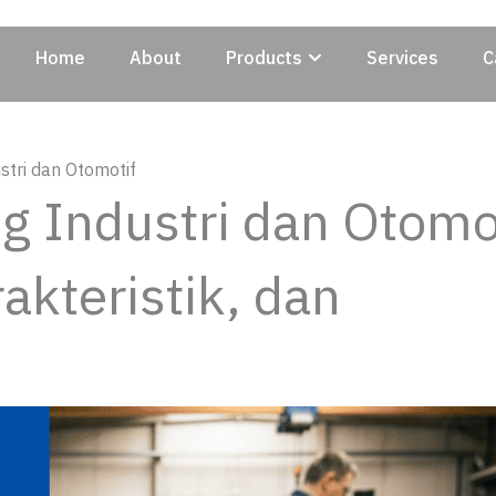
Open Products
Home
About
Products
Services
C
stri dan Otomotif
g Industri dan Otomot
akteristik, dan