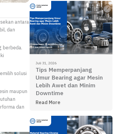
esekan antara
il, dan
g berbeda.
ki
Juli 31, 2026
Tips Memperpanjang
milih solusi
Umur Bearing agar Mesin
Lebih Awet dan Minim
mesin maupun
Downtime
butuhan
Read More
erforma dan