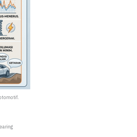
otomotif.
earing