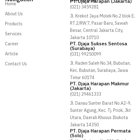
PT. Djaja Harapan (Jakarta)
t
t
k
Home
(021) 3459281
a
o
e
About Us
g
k
d
Jl. Krekot Jaya Molek No.2 blok E,
r
i
RT.2/RW.7, Pasar Baru, Sawah
Products
a
n
Besar, Central Jakarta City,
m
-
Services
i
Jakarta 10710
n
PT. Djaja Sukses Sentosa
Career
(Surabaya)
Article
(031) 99250099
Jl. Raden Saleh No.34, Bubutan,
Contact Us
Kec. Bubutan, Surabaya, Jawa
Timur 60174
PT. Djaja Harapan Makmur
(Jakarta)
(021) 29461333
Jl. Danau Sunter Barat No.A2-9,
Sunter Agung, Kec. Tj. Priok, Jkt
Utara, Daerah Khusus Ibukota
Jakarta 14350
PT. Djaja Harapan Permata
(Solo)