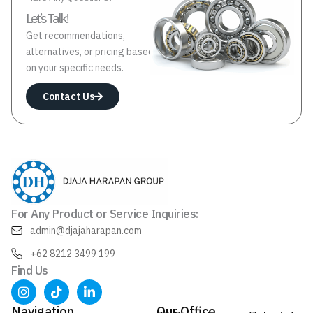
Let’s Talk!
Get recommendations,
alternatives, or pricing based
on your specific needs.
Contact Us
For Any Product or Service Inquiries:
admin@djajaharapan.com
+62 8212 3499 199
Find Us
I
T
L
n
i
i
s
k
n
Navigation
Our Office