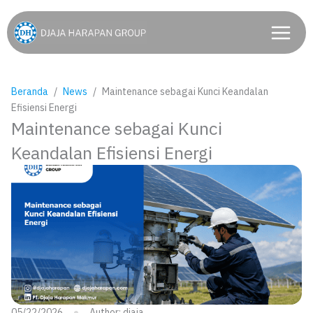
Lewati
ke
konten
Beranda
News
Maintenance sebagai Kunci Keandalan
Efisiensi Energi
Maintenance sebagai Kunci
Keandalan Efisiensi Energi
05/22/2026
Author:
djaja