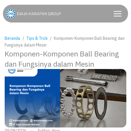
Lewati
ke
konten
Beranda
Tips & Trick
Komponen-Komponen Ball Bearing dan
Fungsinya dalam Mesin
Komponen-Komponen Ball Bearing
dan Fungsinya dalam Mesin
05/09/2026
Author:
djaja