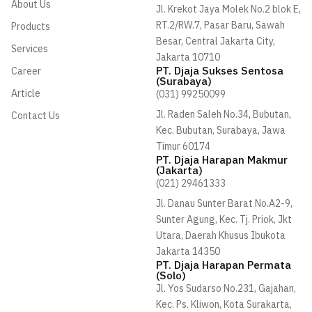
About Us
g
k
d
Jl. Krekot Jaya Molek No.2 blok E,
r
i
RT.2/RW.7, Pasar Baru, Sawah
Products
a
n
Besar, Central Jakarta City,
m
-
Services
i
Jakarta 10710
n
PT. Djaja Sukses Sentosa
Career
(Surabaya)
Article
(031) 99250099
Jl. Raden Saleh No.34, Bubutan,
Contact Us
Kec. Bubutan, Surabaya, Jawa
Timur 60174
PT. Djaja Harapan Makmur
(Jakarta)
(021) 29461333
Jl. Danau Sunter Barat No.A2-9,
Sunter Agung, Kec. Tj. Priok, Jkt
Utara, Daerah Khusus Ibukota
Jakarta 14350
PT. Djaja Harapan Permata
(Solo)
Jl. Yos Sudarso No.231, Gajahan,
Kec. Ps. Kliwon, Kota Surakarta,