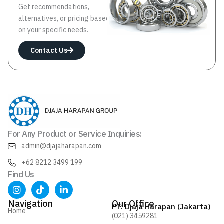
Get recommendations,
alternatives, or pricing based
on your specific needs.
Contact Us
For Any Product or Service Inquiries:
admin@djajaharapan.com
+62 8212 3499 199
Find Us
I
T
L
n
i
i
s
k
n
Navigation
Our Office
PT. Djaja Harapan (Jakarta)
t
t
k
Home
(021) 3459281
a
o
e